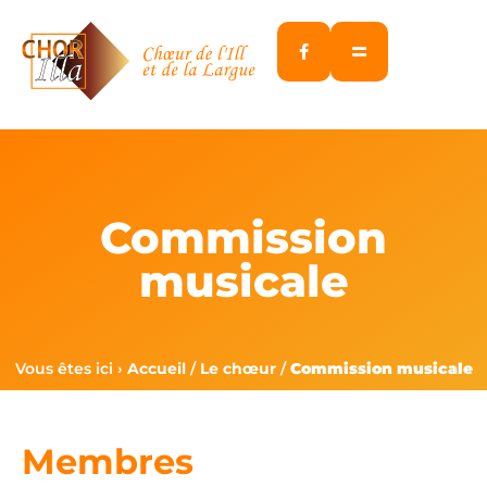
Panneau de gestion des cookies
Commission
musicale
Vous êtes ici ›
Accueil
/
Le chœur
/
Commission musicale
Membres