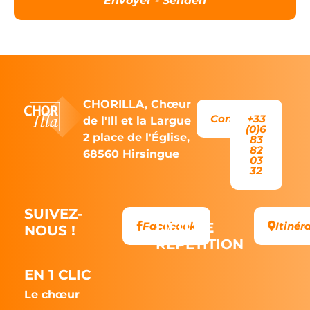
Envoyer - Senden
CHORILLA, Chœur
Contact
+33
de l'Ill et la Largue
(0)6
2 place de l'Église,
83
82
68560 Hirsingue
03
32
SUIVEZ-
Facebook
LIEU DE
Itinér
NOUS !
RÉPÉTITION
EN 1 CLIC
Le chœur