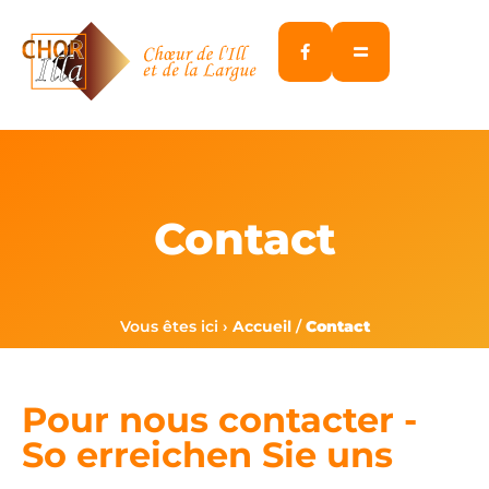
Panneau de gestion des cookies
Contact
Vous êtes ici ›
Accueil
/
Contact
Pour nous contacter -
So erreichen Sie uns