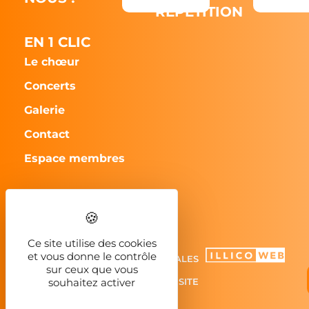
RÉPÉTITION
EN 1 CLIC
Le chœur
Concerts
Galerie
Contact
Espace membres
CHORILLA - 2023
Ce site utilise des cookies
et vous donne le contrôle
MENTIONS LÉGALES
sur ceux que vous
PLAN DU SITE
souhaitez activer