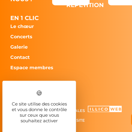
RÉPÉTITION
EN 1 CLIC
Le chœur
Concerts
Galerie
Contact
Espace membres
CHORILLA - 2023
Ce site utilise des cookies
et vous donne le contrôle
MENTIONS LÉGALES
sur ceux que vous
PLAN DU SITE
souhaitez activer