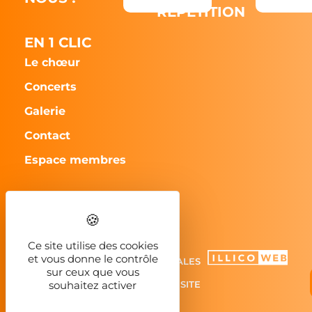
RÉPÉTITION
EN 1 CLIC
Le chœur
Concerts
Galerie
Contact
Espace membres
CHORILLA - 2023
Ce site utilise des cookies
et vous donne le contrôle
MENTIONS LÉGALES
sur ceux que vous
PLAN DU SITE
souhaitez activer