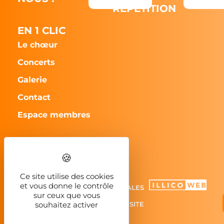
RÉPÉTITION
EN 1 CLIC
Le chœur
Concerts
Galerie
Contact
Espace membres
CHORILLA - 2023
Ce site utilise des cookies
et vous donne le contrôle
MENTIONS LÉGALES
sur ceux que vous
PLAN DU SITE
souhaitez activer